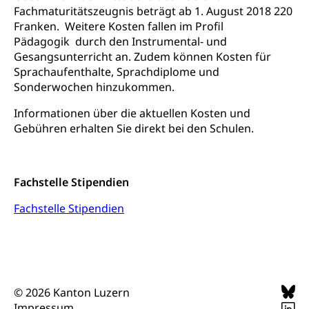
Berufsbildung, Berufsmatura nach Lehre,
Fachmaturitätszeugnis beträgt ab 1. August 2018 220
Projektförderung Universität Luzern unilu
Neuorientierung, Grundkompetenzen,
Franken. Weitere Kosten fallen im Profil
Berufsberatung, Standortbestimmung,
Pädagogik durch den Instrumental- und
Studienberatung, Beratung und Unterstützung,
Gesangsunterricht an. Zudem können Kosten für
Berufsabschluss für Erwachsene
Sprachaufenthalte, Sprachdiplome und
Sonderwochen hinzukommen.
Erwachsenenmatura
Berufliche Grundbildung
Bildungsgutscheine Grundkompetenzen
Informationen über die aktuellen Kosten und
Lehre, Berufsfachschule, Lehrbetrieb, Lehrvertrag,
Berufsberatung, Qualifikationsverfahren,
Gebühren erhalten Sie direkt bei den Schulen.
Bildung & Berufsabschluss für Erwachsene
Berufswahl & Berufsberatung, Schnupperlehre und
Lehrstellensuche, Berufsmaturität,
Fachperson Betreuung (verkürzte
Brückenangebote, Zugewanderte & Arbeitsmarkt,
Grundbildung)
Fachstelle Berufsbildung
Fachstelle Stipendien
Fachperson Gesundheit (verkürzte
Schulen und Berufsbildungszentren
Fachstelle Stipendien
Hochschule Fachhochschule
Grundbildung)
Integrationsvorlehre INVOL Zentralschweiz
Studium, Hochschulstudium, tertiäre Bildung
Allgemeinbildung für Erwachsene
Fremdsprachen in der Berufslehre –
Berufsberatung (berufsberatung.ch)
Campus Horw
Mittelschulen
MobiLingua
Grundkompetenzen (einfach-besser.ch)
Campus Horw (HSLU)
Gymnasium, Handelsmittelschule, Sekundarstufe II,
© 2026 Kanton Luzern
Informationen für Lernende und Gesetzliche
Kantonsschule, Fachmittelschule, Fachmatura,
Bildung & Berufsabschluss für Erwachsene
Fachstelle Hochschulbildung
Impressum
Vertreter