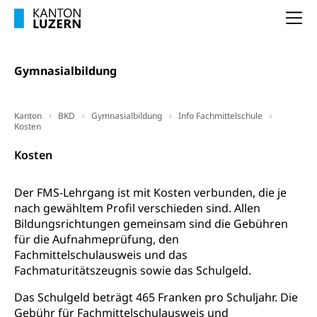
Schlichtungsbehörde Arbeit
Arbeitslosigkeit (gruezi.lu.ch)
Berufliche Selbständigkeit
Na
Arbeitslosigkeit und Stellensuche (WAS
selbständig Erwerbender, Freiberufler
Luzern)
Gymnasialbildung
Unterstützung der Wirtschaftsförderung
Pensionierung
Arbeitslosenentschädigung (WAS Luzern)
Luzern
Frühpensionierung, Altersrente, berufliche
Vorsorge, Altersvorsorge
Handelsregister Luzern
Kanton
BKD
Gymnasialbildung
Info Fachmittelschule
Kosten
Dienststelle Steuern - Wissenswertes
AHV-Altersrente (WAS Luzern)
Kosten
Selbständige (WAS Luzern)
LUPK - Luzerner Pensionskasse
Bildung und Forschung
Altersvorsorge (gruezi.lu.ch)
Der FMS-Lehrgang ist mit Kosten verbunden, die je
Wissenschaftsförderung
nach gewähltem Profil verschieden sind. Allen
Bildungsrichtungen gemeinsam sind die Gebühren
Forschungsförderung, Wissenschaftsmarketing,
für die Aufnahmeprüfung, den
Wissenschaft, Forschung, Entwicklung, Projekte
Fachmittelschulausweis und das
Fachmaturitätszeugnis sowie das Schulgeld.
Pilotprojekte Klima
Erwachsenenbildung und Weiterbildung
Innovative Projekte Landwirtschaft und
Das Schulgeld beträgt 465 Franken pro Schuljahr. Die
Umschulung, zweiter Bildungsweg,
Nachdiplomstudium, Zusatzlehre, Höhere
Wald
Gebühr für Fachmittelschulausweis und