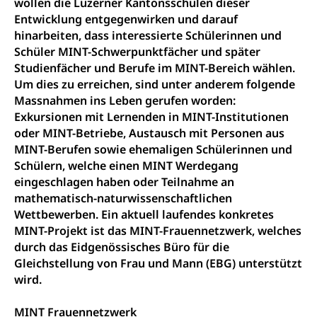
wollen die Luzerner Kantonsschulen dieser
Freiwilliges Kindergarten Jahr
Gesundheit und Soziales
Entwicklung entgegenwirken und darauf
Frühe Sprachförderung
hinarbeiten, dass interessierte Schülerinnen und
Konsumentenschutz
Schüler MINT-Schwerpunktfächer und später
Kindergarten & Basisstufe
Studienfächer und Berufe im MINT-Bereich wählen.
Konsumentenrechte, Produktsicherheit,
Frühe Förderung
Um dies zu erreichen, sind unter anderem folgende
Preisüberwachung, Preisüberwacher,
Massnahmen ins Leben gerufen worden:
Konsumentenorganisation, parallele Einfuhr,
regionale Erschöpfung, nationale Erschöpfung,
Exkursionen mit Lernenden in MINT-Institutionen
internationale Erschöpfung, Preisabsprache, Kartell,
oder MINT-Betriebe, Austausch mit Personen aus
Cassis-deDijon-Prinzip
MINT-Berufen sowie ehemaligen Schülerinnen und
Schülern, welche einen MINT Werdegang
Lebensmittelkontrolle und
Krankenversicherung
eingeschlagen haben oder Teilnahme an
Verbraucherschutz
Unfallversicherung, Berufsunfallversicherung,
mathematisch-naturwissenschaftlichen
Krankheit, Unfall, Prämienverbilligung,
Wettbewerben. Ein aktuell laufendes konkretes
Krankenkasse
MINT-Projekt ist das MINT-Frauennetzwerk, welches
durch das Eidgenössisches Büro für die
Krankenversicherung (WAS Luzern)
Lebensmittelsicherheit
Gleichstellung von Frau und Mann (EBG) unterstützt
Prämienverbilligung (WAS Luzern)
sichere Lebensmittel, Lebensmittelkontrolle,
wird.
Lebensmittelhygiene, Produktesicherheit
Obligatorische Krankenversicherung (WAS
MINT Frauennetzwerk
Luzern)