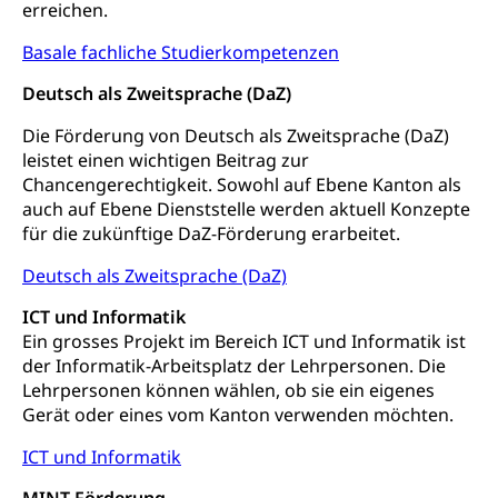
erreichen.
Luzern)
Trinkwasser
Prävention
Basale fachliche Studierkompetenzen
Kranken- und Unfallversicherung
Lebensmittel
Gesundheitsvorsorge, Wellness, Unfallverhütung,
Suchtprävention, Alkoholprävention,
Deutsch als Zweitsprache (DaZ)
Tabakprävention, Primärprävention,
Sekundärprävention, Tertiärprävention
Die Förderung von Deutsch als Zweitsprache (DaZ)
leistet einen wichtigen Beitrag zur
Darmkrebsvorsorge
Soziale Sicherheit
Chancengerechtigkeit. Sowohl auf Ebene Kanton als
auch auf Ebene Dienststelle werden aktuell Konzepte
Kantonales Tabakpräventionsprogramm
Sozialversicherungen, Sozialpolitik,
für die zukünftige DaZ-Förderung erarbeitet.
Arbeitslosenversicherung,
Gesundheitsförderung
Mutterschaftsversicherung, Krankenversicherung,
Deutsch als Zweitsprache (DaZ)
Unfallversicherung, Invalidenversicherung,
Prävention (Polizei)
Sozialhilfe
ICT und Informatik
Suchtprävention
Ein grosses Projekt im Bereich ICT und Informatik ist
Kranken- und Unfallversicherung
Sucht und Drogen
der Informatik-Arbeitsplatz der Lehrpersonen. Die
Gesundheitsversorgung
(gruezi.lu.ch)
Drogenabhängigkeit, Drogensucht,
Lehrpersonen können wählen, ob sie ein eigenes
Medikamentenabhängigkeit,
Krankenversicherung (WAS Luzern)
Gerät oder eines vom Kanton verwenden möchten.
Arzneimittelabhängigkeit, Suchtkrankheit,
Existenzsicherung - Sozialhilfe
Drogenabhängige, Drogensüchtige,
ICT und Informatik
Betäubungsmittel, Suchtmittel, Psychopharmaka
Soziales und Gesellschaft (Dienststelle)