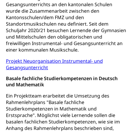
Kinderbetreuung
Gesangsunterrichts an den kantonalen Schulen
Freiwilliger Schulsport
Freiwilliges Kindergarten Jahr
wurde die Zusammenarbeit zwischen den
Gesundheit und Soziales
Kantonsschulen/dem FMZ und den
Frühe Sprachförderung
Standortmusikschulen neu definiert. Seit dem
Konsumentenschutz
Schuljahr 2020/21 besuchen Lernende der Gymnasien
Kindergarten & Basisstufe
und Mittelschulen den obligatorischen und
Konsumentenrechte, Produktsicherheit,
Frühe Förderung
freiwilligen Instrumental- und Gesangsunterricht an
Preisüberwachung, Preisüberwacher,
Konsumentenorganisation, parallele Einfuhr,
einer kommunalen Musikschule.
regionale Erschöpfung, nationale Erschöpfung,
internationale Erschöpfung, Preisabsprache, Kartell,
Projekt Neuorganisation Instrumental- und
Cassis-deDijon-Prinzip
Gesangsunterricht
Lebensmittelkontrolle und
Basale fachliche Studierkompetenzen in Deutsch
Krankenversicherung
Verbraucherschutz
und Mathematik
Unfallversicherung, Berufsunfallversicherung,
Krankheit, Unfall, Prämienverbilligung,
Ein Projektteam erarbeitet die Umsetzung des
Krankenkasse
Rahmenlehrplans "Basale fachliche
Studierkompetenzen in Mathematik und
Krankenversicherung (WAS Luzern)
Lebensmittelsicherheit
Erstsprache". Möglichst viele Lernende sollen die
basalen fachlichen Studierkompetenzen, wie sie im
Prämienverbilligung (WAS Luzern)
sichere Lebensmittel, Lebensmittelkontrolle,
Lebensmittelhygiene, Produktesicherheit
Anhang des Rahmenlehrplans beschrieben sind,
Obligatorische Krankenversicherung (WAS