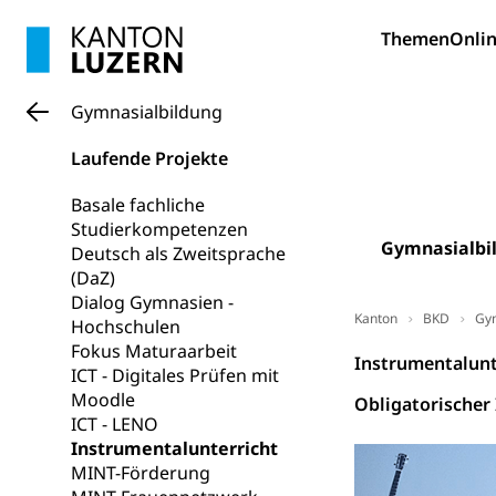
Themen
Onlin
Erwachsene
Berufliche Gr
Fachperson B
Lehre, Berufsfac
Gymnasialbildung
Allgemeinbil
Schulen und 
Hochschule F
Bildung & Be
Laufende Projekte
Fremdsprache
Studium, Hochsc
Berufsabschl
Basale fachliche
Information
Studierkompetenzen
Campus Hor
Mittelschulen
Gymnasialbi
Deutsch als Zweitsprache
Berufslehre (
Pädagogische
Gymnasium, Hand
(DaZ)
Informatikmitte
Berufsmaturi
Dialog Gymnasien -
und Vollzeitsch
Kanton
BKD
Gym
Hochschulen
Fokus Maturaarbeit
Instrumentalunt
Berufsbildung
Obligatorische
ICT - Digitales Prüfen mit
Moodle
Fach- & Wirt
Schulpflicht, S
Obligatorischer
ICT - LENO
Psychomotorik, 
Gymnasien & 
Instrumentalunterricht
Kantonale S
Stipendien un
MINT-Förderung
Gesundheits