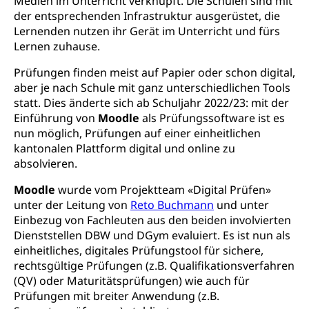
Medien im Unterricht verknüpft. Die Schulen sind mit
der entsprechenden Infrastruktur ausgerüstet, die
Krankenversicherung (WAS Luzern)
Lebensmittelsicherheit
Lernenden nutzen ihr Gerät im Unterricht und fürs
Prämienverbilligung (WAS Luzern)
sichere Lebensmittel, Lebensmittelkontrolle,
Lernen zuhause.
Lebensmittelhygiene, Produktesicherheit
Obligatorische Krankenversicherung (WAS
Prüfungen finden meist auf Papier oder schon digital,
Luzern)
Trinkwasser
Prävention
aber je nach Schule mit ganz unterschiedlichen Tools
Kranken- und Unfallversicherung
statt. Dies änderte sich ab Schuljahr 2022/23: mit der
Lebensmittel
Gesundheitsvorsorge, Wellness, Unfallverhütung,
Einführung von
Moodle
als Prüfungssoftware ist es
Suchtprävention, Alkoholprävention,
nun möglich, Prüfungen auf einer einheitlichen
Tabakprävention, Primärprävention,
Sekundärprävention, Tertiärprävention
kantonalen Plattform digital und online zu
absolvieren.
Darmkrebsvorsorge
Soziale Sicherheit
Moodle
wurde vom Projektteam «Digital Prüfen»
Kantonales Tabakpräventionsprogramm
Sozialversicherungen, Sozialpolitik,
unter der Leitung von
Reto Buchmann
und unter
Arbeitslosenversicherung,
Einbezug von Fachleuten aus den beiden involvierten
Gesundheitsförderung
Mutterschaftsversicherung, Krankenversicherung,
Dienststellen DBW und DGym evaluiert. Es ist nun als
Unfallversicherung, Invalidenversicherung,
Prävention (Polizei)
einheitliches, digitales Prüfungstool für sichere,
Sozialhilfe
rechtsgültige Prüfungen (z.B. Qualifikationsverfahren
Suchtprävention
Kranken- und Unfallversicherung
(QV) oder Maturitätsprüfungen) wie auch für
Sucht und Drogen
Gesundheitsversorgung
(gruezi.lu.ch)
Prüfungen mit breiter Anwendung (z.B.
Drogenabhängigkeit, Drogensucht,