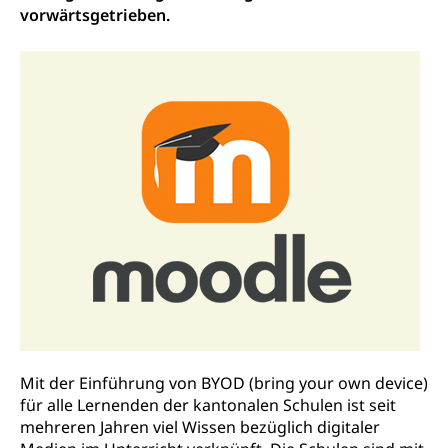
Betreuungsangebote
Universität Luzern
Kindergarten, Kinderkrippe, Krippe, Kinderhort,
vorwärtsgetrieben.
Kindertagesstätte, Spielgruppe, Tagesmutter,
Schulliste
Fachstelle Hochschulbildung
Freiwilliges Kindergarten Jahr
Heilpädagogische Schulen
Kinderbetreuung
Freiwilliger Schulsport
Freiwilliges Kindergarten Jahr
Gesundheit und Soziales
Frühe Sprachförderung
Konsumentenschutz
Kindergarten & Basisstufe
Konsumentenrechte, Produktsicherheit,
Frühe Förderung
Preisüberwachung, Preisüberwacher,
Konsumentenorganisation, parallele Einfuhr,
regionale Erschöpfung, nationale Erschöpfung,
internationale Erschöpfung, Preisabsprache, Kartell,
Cassis-deDijon-Prinzip
Lebensmittelkontrolle und
Krankenversicherung
Verbraucherschutz
Mit der Einführung von BYOD (bring your own device)
Unfallversicherung, Berufsunfallversicherung,
für alle Lernenden der kantonalen Schulen ist seit
Krankheit, Unfall, Prämienverbilligung,
mehreren Jahren viel Wissen bezüglich digitaler
Krankenkasse