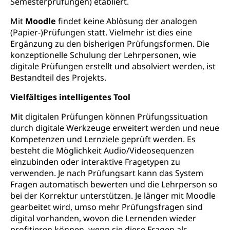
Semesterprüfungen) etabliert.
Medikamentenabhängigkeit,
Krankenversicherung (WAS Luzern)
Arzneimittelabhängigkeit, Suchtkrankheit,
Mit
Moodle
findet keine Ablösung der analogen
Existenzsicherung - Sozialhilfe
Drogenabhängige, Drogensüchtige,
(Papier-)Prüfungen statt. Vielmehr ist dies eine
Betäubungsmittel, Suchtmittel, Psychopharmaka
Soziales und Gesellschaft (Dienststelle)
Ergänzung zu den bisherigen Prüfungsformen. Die
konzeptionelle Schulung der Lehrpersonen, wie
Fachstelle Sucht Region Luzern
Gesundheitsversorgung
Opferhilfe
digitale Prüfungen erstellt und absolviert werden, ist
Drogen (Polizei)
Gesundheitsversorgung, Spital, Pflegeinitiative,
Arbeitslosenversicherung (WAS Luzern)
Bestandteil des Projekts.
Ambulant vor stationär, AVOS, Patientendossier
Sucht
Invalidenversicherung (WAS Luzern)
Vielfältiges intelligentes Tool
Gesundheitsversorgung
AHV / IV
Soziale Sicherheit
Mit digitalen Prüfungen können Prüfungssituation
Altersrente, Invalidenrente, Witwenrente,
durch digitale Werkzeuge erweitert werden und neue
Sozialversicherung, Vorsorgeeinrichtung,
Kompetenzen und Lernziele geprüft werden. Es
Pensionskasse, erste Säule, zweite Säule, dritte
besteht die Möglichkeit Audio/Videosequenzen
Säule, Hilflosenentschädigung,
einzubinden oder interaktive Fragetypen zu
Ergänzungsleistungen, Altersvorsorge,
verwenden. Je nach Prüfungsart kann das System
Todesfallversicherung
Fragen automatisch bewerten und die Lehrperson so
Hilfslosenentschädigung (WAS Luzern)
bei der Korrektur unterstützen. Je länger mit Moodle
Behinderung
gearbeitet wird, umso mehr Prüfungsfragen sind
AHV-Hinterlassenenrente (WAS Luzern)
Körperbehinderung, körperliche Behinderung,
digital vorhanden, wovon die Lernenden wieder
geistige Behinderung, psychische Behinderung,
profitieren können, wenn sie diese Fragen als
AHV-Beiträge (WAS Luzern)