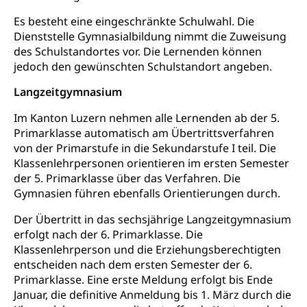
Es besteht eine eingeschränkte Schulwahl. Die
Krankenversicherung (WAS Luzern)
Lebensmittelsicherheit
Dienststelle Gymnasialbildung nimmt die Zuweisung
des Schulstandortes vor. Die Lernenden können
Prämienverbilligung (WAS Luzern)
sichere Lebensmittel, Lebensmittelkontrolle,
Lebensmittelhygiene, Produktesicherheit
jedoch den gewünschten Schulstandort angeben.
Obligatorische Krankenversicherung (WAS
Luzern)
Langzeitgymnasium
Trinkwasser
Prävention
Kranken- und Unfallversicherung
Lebensmittel
Im Kanton Luzern nehmen alle Lernenden ab der 5.
Gesundheitsvorsorge, Wellness, Unfallverhütung,
Suchtprävention, Alkoholprävention,
Primarklasse automatisch am Übertrittsverfahren
Tabakprävention, Primärprävention,
von der Primarstufe in die Sekundarstufe I teil. Die
Sekundärprävention, Tertiärprävention
Klassenlehrpersonen orientieren im ersten Semester
der 5. Primarklasse über das Verfahren. Die
Darmkrebsvorsorge
Soziale Sicherheit
Gymnasien führen ebenfalls Orientierungen durch.
Kantonales Tabakpräventionsprogramm
Sozialversicherungen, Sozialpolitik,
Der Übertritt in das sechsjährige Langzeitgymnasium
Arbeitslosenversicherung,
Gesundheitsförderung
erfolgt nach der 6. Primarklasse. Die
Mutterschaftsversicherung, Krankenversicherung,
Klassenlehrperson und die Erziehungsberechtigten
Unfallversicherung, Invalidenversicherung,
Prävention (Polizei)
Sozialhilfe
entscheiden nach dem ersten Semester der 6.
Suchtprävention
Primarklasse. Eine erste Meldung erfolgt bis Ende
Kranken- und Unfallversicherung
Sucht und Drogen
Januar, die definitive Anmeldung bis 1. März durch die
Gesundheitsversorgung
(gruezi.lu.ch)