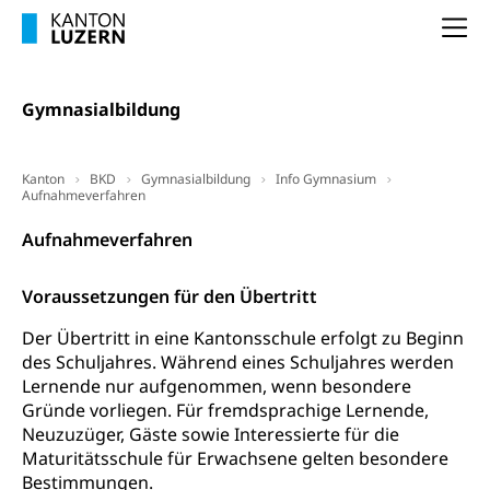
Betreuungsangebote
Universität Luzern
Kindergarten, Kinderkrippe, Krippe, Kinderhort,
Na
Kindertagesstätte, Spielgruppe, Tagesmutter,
Schulliste
Fachstelle Hochschulbildung
Freiwilliges Kindergarten Jahr
Heilpädagogische Schulen
Gymnasialbildung
Kinderbetreuung
Freiwilliger Schulsport
Freiwilliges Kindergarten Jahr
Gesundheit und Soziales
Kanton
BKD
Gymnasialbildung
Info Gymnasium
Frühe Sprachförderung
Aufnahmeverfahren
Konsumentenschutz
Kindergarten & Basisstufe
Aufnahmeverfahren
Konsumentenrechte, Produktsicherheit,
Frühe Förderung
Preisüberwachung, Preisüberwacher,
Voraussetzungen für den Übertritt
Konsumentenorganisation, parallele Einfuhr,
regionale Erschöpfung, nationale Erschöpfung,
Der Übertritt in eine Kantonsschule erfolgt zu Beginn
internationale Erschöpfung, Preisabsprache, Kartell,
des Schuljahres. Während eines Schuljahres werden
Cassis-deDijon-Prinzip
Lernende nur aufgenommen, wenn besondere
Lebensmittelkontrolle und
Gründe vorliegen. Für fremdsprachige Lernende,
Krankenversicherung
Verbraucherschutz
Neuzuzüger, Gäste sowie Interessierte für die
Unfallversicherung, Berufsunfallversicherung,
Maturitätsschule für Erwachsene gelten besondere
Krankheit, Unfall, Prämienverbilligung,
Bestimmungen.
Krankenkasse