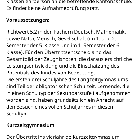
Klassenlehrperson an die betreffende Kantonsschule.
Drogenabhängigkeit, Drogensucht,
Es findet keine Aufnahmeprüfung statt.
Medikamentenabhängigkeit,
Krankenversicherung (WAS Luzern)
Arzneimittelabhängigkeit, Suchtkrankheit,
Voraussetzungen:
Existenzsicherung - Sozialhilfe
Drogenabhängige, Drogensüchtige,
Betäubungsmittel, Suchtmittel, Psychopharmaka
Soziales und Gesellschaft (Dienststelle)
Richtwert 5.2 in den Fächern Deutsch, Mathematik,
sowie Natur, Mensch, Gesellschaft (im 1. und 2.
Fachstelle Sucht Region Luzern
Gesundheitsversorgung
Opferhilfe
Semester der 5. Klasse und im 1. Semester der 6.
Drogen (Polizei)
Gesundheitsversorgung, Spital, Pflegeinitiative,
Klasse). Für den Übertrittsentscheid sind das
Arbeitslosenversicherung (WAS Luzern)
Ambulant vor stationär, AVOS, Patientendossier
Gesamtbild der Zeugnisnoten, die daraus ersichtliche
Sucht
Invalidenversicherung (WAS Luzern)
Leistungsentwicklung und die Einschätzung des
Gesundheitsversorgung
AHV / IV
Potentials des Kindes von Bedeutung.
Soziale Sicherheit
Die ersten drei Schuljahre des Langzeitgymnasiums
Altersrente, Invalidenrente, Witwenrente,
sind Teil der obligatorischen Schulzeit. Lernende, die
Sozialversicherung, Vorsorgeeinrichtung,
Pensionskasse, erste Säule, zweite Säule, dritte
in einen Schultyp der Sekundarstufe I aufgenommen
Säule, Hilflosenentschädigung,
worden sind, haben grundsätzlich ein Anrecht auf
Ergänzungsleistungen, Altersvorsorge,
den Besuch eines vollen Schuljahres in diesem
Todesfallversicherung
Schultyp.
Hilfslosenentschädigung (WAS Luzern)
Behinderung
Kurzzeitgymnasium
AHV-Hinterlassenenrente (WAS Luzern)
Körperbehinderung, körperliche Behinderung,
Der Übertritt ins vierjährige Kurzzeitgymnasium