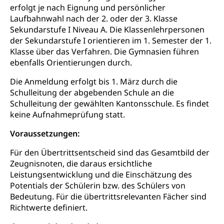
geistige Behinderung, psychische Behinderung,
erfolgt je nach Eignung und persönlicher
AHV-Beiträge (WAS Luzern)
Erwerbsunfähigkeit, Behinderte
Laufbahnwahl nach der 2. oder der 3. Klasse
Informationsstelle AHV/IV
Sekundarstufe I Niveau A. Die Klassenlehrpersonen
Inklusion im Sport
der Sekundarstufe I orientieren im 1. Semester der 1.
Ergänzungsleistungen (EL) (WAS Luzern)
Menschen mit Behinderungen
Klasse über das Verfahren. Die Gymnasien führen
Kultur und Medien
AHV-Altersrente (WAS Luzern)
ebenfalls Orientierungen durch.
IV-Leistungen (WAS Luzern)
Archive und Bibliotheken
Die Anmeldung erfolgt bis 1. März durch die
Schulleitung der abgebenden Schule an die
Bücher, Bundesarchiv, Landesbibliothek
Schulleitung der gewählten Kantonsschule. Es findet
keine Aufnahmeprüfung statt.
Staatsarchiv Luzern
Kulturelle Einrichtungen
Zentral- und Hochschulbibliothek
Voraussetzungen:
Museen, Theater, Bibliotheken
Archiv der Denkmalpflege
Für den Übertrittsentscheid sind das Gesamtbild der
Dienststelle Kultur
Kulturförderung
Zeugnisnoten, die daraus ersichtliche
Kunst & Kultur (Luzern Tourismus)
Kulturpolitik, Sprachförderung, Denkmalpflege,
Leistungsentwicklung und die Einschätzung des
kulturelles Angebot, Kulturerbe, kulturelles Erbe,
Potentials der Schülerin bzw. des Schülers von
Nachwuchsförderung, Vermittlung, Selektive
Bedeutung. Für die übertrittsrelevanten Fächer sind
Förderung, Kulturausschreibungen, Kulturpreis,
Richtwerte definiert.
Werkbeitrag, Produktionsbeitrag, Recherche,
Bildende Kunst, Angewandte Kunst, Theater/Tanz,