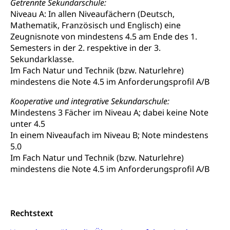
Getrennte Sekundarschule:
Musik, Entwicklung, Programmbeiträge,
Niveau A: In allen Niveaufächern (Deutsch,
Filmförderung, Regionale Förderfonds,
Mathematik, Französisch und Englisch) eine
Werkankäufe, Kunstankäufe, Kunst und Bau, Schule
und Kultur, Kulturgesuche, Kulturvermittlung
Zeugnisnote von mindestens 4.5 am Ende des 1.
Semesters in der 2. respektive in der 3.
Kulturförderung und Vermittlung
Sekundarklasse.
Im Fach Natur und Technik (bzw. Naturlehre)
Angebote für Schulklassen
Mobilität
mindestens die Note 4.5 im Anforderungsprofil A/B
Zentralschweizer Filmförderung
Kooperative und integrative Sekundarschule:
Schiene und öffentlicher Verkehr
Mindestens 3 Fächer im Niveau A; dabei keine Note
Schienenverkehr, Zugverkehr, Bahnverkehr,
unter 4.5
Transportmittel, öffentlicher Verkehr
In einem Niveaufach im Niveau B; Note mindestens
5.0
Verkehrsverbund Luzern VVL
Schifffahrt
Im Fach Natur und Technik (bzw. Naturlehre)
mindestens die Note 4.5 im Anforderungsprofil A/B
Öffentlicher Verkehr Luzern Mobil
Schiffsverkehr, Binnenschifffahrt, Seeschifffahrt,
Flussschifffahrt
Schifffahrt (Strassenverkehrsamt)
Strasse
Rechtstext
Autoverkehr, Lastwagenverkehr, Schwerverkehr,
leistungsabhängige Schwerverkehrsabgabe,