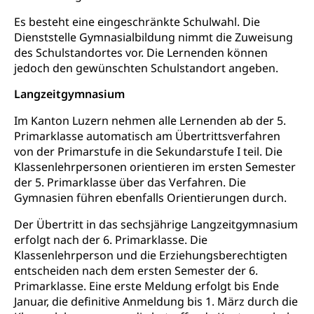
Es besteht eine eingeschränkte Schulwahl. Die
Krankenversicherung (WAS Luzern)
Lebensmittelsicherheit
Dienststelle Gymnasialbildung nimmt die Zuweisung
des Schulstandortes vor. Die Lernenden können
Prämienverbilligung (WAS Luzern)
sichere Lebensmittel, Lebensmittelkontrolle,
Lebensmittelhygiene, Produktesicherheit
jedoch den gewünschten Schulstandort angeben.
Obligatorische Krankenversicherung (WAS
Luzern)
Langzeitgymnasium
Trinkwasser
Prävention
Kranken- und Unfallversicherung
Lebensmittel
Im Kanton Luzern nehmen alle Lernenden ab der 5.
Gesundheitsvorsorge, Wellness, Unfallverhütung,
Suchtprävention, Alkoholprävention,
Primarklasse automatisch am Übertrittsverfahren
Tabakprävention, Primärprävention,
von der Primarstufe in die Sekundarstufe I teil. Die
Sekundärprävention, Tertiärprävention
Klassenlehrpersonen orientieren im ersten Semester
der 5. Primarklasse über das Verfahren. Die
Darmkrebsvorsorge
Soziale Sicherheit
Gymnasien führen ebenfalls Orientierungen durch.
Kantonales Tabakpräventionsprogramm
Sozialversicherungen, Sozialpolitik,
Der Übertritt in das sechsjährige Langzeitgymnasium
Arbeitslosenversicherung,
Gesundheitsförderung
erfolgt nach der 6. Primarklasse. Die
Mutterschaftsversicherung, Krankenversicherung,
Klassenlehrperson und die Erziehungsberechtigten
Unfallversicherung, Invalidenversicherung,
Prävention (Polizei)
Sozialhilfe
entscheiden nach dem ersten Semester der 6.
Suchtprävention
Primarklasse. Eine erste Meldung erfolgt bis Ende
Kranken- und Unfallversicherung
Sucht und Drogen
Januar, die definitive Anmeldung bis 1. März durch die
Gesundheitsversorgung
(gruezi.lu.ch)