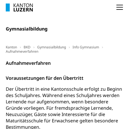
Betreuungsangebote
Universität Luzern
Kindergarten, Kinderkrippe, Krippe, Kinderhort,
Na
Kindertagesstätte, Spielgruppe, Tagesmutter,
Schulliste
Fachstelle Hochschulbildung
Freiwilliges Kindergarten Jahr
Heilpädagogische Schulen
Gymnasialbildung
Kinderbetreuung
Freiwilliger Schulsport
Freiwilliges Kindergarten Jahr
Gesundheit und Soziales
Kanton
BKD
Gymnasialbildung
Info Gymnasium
Frühe Sprachförderung
Aufnahmeverfahren
Konsumentenschutz
Kindergarten & Basisstufe
Aufnahmeverfahren
Konsumentenrechte, Produktsicherheit,
Frühe Förderung
Preisüberwachung, Preisüberwacher,
Voraussetzungen für den Übertritt
Konsumentenorganisation, parallele Einfuhr,
regionale Erschöpfung, nationale Erschöpfung,
Der Übertritt in eine Kantonsschule erfolgt zu Beginn
internationale Erschöpfung, Preisabsprache, Kartell,
des Schuljahres. Während eines Schuljahres werden
Cassis-deDijon-Prinzip
Lernende nur aufgenommen, wenn besondere
Lebensmittelkontrolle und
Gründe vorliegen. Für fremdsprachige Lernende,
Krankenversicherung
Verbraucherschutz
Neuzuzüger, Gäste sowie Interessierte für die
Unfallversicherung, Berufsunfallversicherung,
Maturitätsschule für Erwachsene gelten besondere
Krankheit, Unfall, Prämienverbilligung,
Bestimmungen.
Krankenkasse