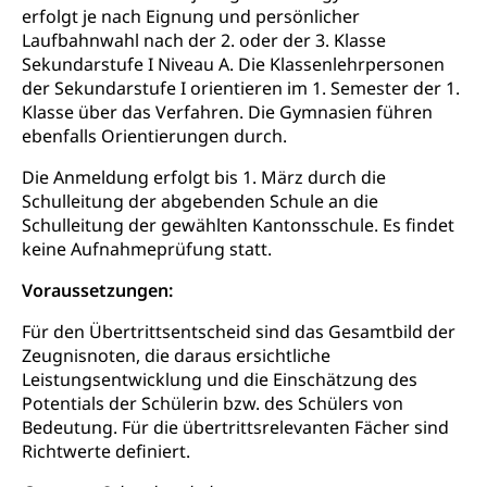
geistige Behinderung, psychische Behinderung,
erfolgt je nach Eignung und persönlicher
AHV-Beiträge (WAS Luzern)
Erwerbsunfähigkeit, Behinderte
Laufbahnwahl nach der 2. oder der 3. Klasse
Informationsstelle AHV/IV
Sekundarstufe I Niveau A. Die Klassenlehrpersonen
Inklusion im Sport
der Sekundarstufe I orientieren im 1. Semester der 1.
Ergänzungsleistungen (EL) (WAS Luzern)
Menschen mit Behinderungen
Klasse über das Verfahren. Die Gymnasien führen
Kultur und Medien
AHV-Altersrente (WAS Luzern)
ebenfalls Orientierungen durch.
IV-Leistungen (WAS Luzern)
Archive und Bibliotheken
Die Anmeldung erfolgt bis 1. März durch die
Schulleitung der abgebenden Schule an die
Bücher, Bundesarchiv, Landesbibliothek
Schulleitung der gewählten Kantonsschule. Es findet
keine Aufnahmeprüfung statt.
Staatsarchiv Luzern
Kulturelle Einrichtungen
Zentral- und Hochschulbibliothek
Voraussetzungen:
Museen, Theater, Bibliotheken
Archiv der Denkmalpflege
Für den Übertrittsentscheid sind das Gesamtbild der
Dienststelle Kultur
Kulturförderung
Zeugnisnoten, die daraus ersichtliche
Kunst & Kultur (Luzern Tourismus)
Kulturpolitik, Sprachförderung, Denkmalpflege,
Leistungsentwicklung und die Einschätzung des
kulturelles Angebot, Kulturerbe, kulturelles Erbe,
Potentials der Schülerin bzw. des Schülers von
Nachwuchsförderung, Vermittlung, Selektive
Bedeutung. Für die übertrittsrelevanten Fächer sind
Förderung, Kulturausschreibungen, Kulturpreis,
Richtwerte definiert.
Werkbeitrag, Produktionsbeitrag, Recherche,
Bildende Kunst, Angewandte Kunst, Theater/Tanz,