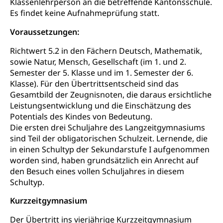
Klassenlehrperson an die betreffende Kantonsschule.
Drogenabhängigkeit, Drogensucht,
Es findet keine Aufnahmeprüfung statt.
Medikamentenabhängigkeit,
Krankenversicherung (WAS Luzern)
Arzneimittelabhängigkeit, Suchtkrankheit,
Voraussetzungen:
Existenzsicherung - Sozialhilfe
Drogenabhängige, Drogensüchtige,
Betäubungsmittel, Suchtmittel, Psychopharmaka
Soziales und Gesellschaft (Dienststelle)
Richtwert 5.2 in den Fächern Deutsch, Mathematik,
sowie Natur, Mensch, Gesellschaft (im 1. und 2.
Fachstelle Sucht Region Luzern
Gesundheitsversorgung
Opferhilfe
Semester der 5. Klasse und im 1. Semester der 6.
Drogen (Polizei)
Gesundheitsversorgung, Spital, Pflegeinitiative,
Klasse). Für den Übertrittsentscheid sind das
Arbeitslosenversicherung (WAS Luzern)
Ambulant vor stationär, AVOS, Patientendossier
Gesamtbild der Zeugnisnoten, die daraus ersichtliche
Sucht
Invalidenversicherung (WAS Luzern)
Leistungsentwicklung und die Einschätzung des
Gesundheitsversorgung
AHV / IV
Potentials des Kindes von Bedeutung.
Soziale Sicherheit
Die ersten drei Schuljahre des Langzeitgymnasiums
Altersrente, Invalidenrente, Witwenrente,
sind Teil der obligatorischen Schulzeit. Lernende, die
Sozialversicherung, Vorsorgeeinrichtung,
Pensionskasse, erste Säule, zweite Säule, dritte
in einen Schultyp der Sekundarstufe I aufgenommen
Säule, Hilflosenentschädigung,
worden sind, haben grundsätzlich ein Anrecht auf
Ergänzungsleistungen, Altersvorsorge,
den Besuch eines vollen Schuljahres in diesem
Todesfallversicherung
Schultyp.
Hilfslosenentschädigung (WAS Luzern)
Behinderung
Kurzzeitgymnasium
AHV-Hinterlassenenrente (WAS Luzern)
Körperbehinderung, körperliche Behinderung,
Der Übertritt ins vierjährige Kurzzeitgymnasium