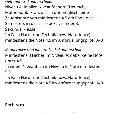
Getrennte Sekundarschule:
Musik, Entwicklung, Programmbeiträge,
Niveau A: In allen Niveaufächern (Deutsch,
Filmförderung, Regionale Förderfonds,
Mathematik, Französisch und Englisch) eine
Werkankäufe, Kunstankäufe, Kunst und Bau, Schule
und Kultur, Kulturgesuche, Kulturvermittlung
Zeugnisnote von mindestens 4.5 am Ende des 1.
Semesters in der 2. respektive in der 3.
Kulturförderung und Vermittlung
Sekundarklasse.
Im Fach Natur und Technik (bzw. Naturlehre)
Angebote für Schulklassen
Mobilität
mindestens die Note 4.5 im Anforderungsprofil A/B
Zentralschweizer Filmförderung
Kooperative und integrative Sekundarschule:
Schiene und öffentlicher Verkehr
Mindestens 3 Fächer im Niveau A; dabei keine Note
Schienenverkehr, Zugverkehr, Bahnverkehr,
unter 4.5
Transportmittel, öffentlicher Verkehr
In einem Niveaufach im Niveau B; Note mindestens
5.0
Verkehrsverbund Luzern VVL
Schifffahrt
Im Fach Natur und Technik (bzw. Naturlehre)
mindestens die Note 4.5 im Anforderungsprofil A/B
Öffentlicher Verkehr Luzern Mobil
Schiffsverkehr, Binnenschifffahrt, Seeschifffahrt,
Flussschifffahrt
Schifffahrt (Strassenverkehrsamt)
Strasse
Rechtstext
Autoverkehr, Lastwagenverkehr, Schwerverkehr,
leistungsabhängige Schwerverkehrsabgabe,